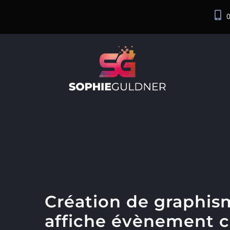
Passer
0
au
contenu
Création de graphis
affiche évènement c