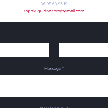
06 95 60 93 19
sophie.guldner.pro@gmail.com
Message
*